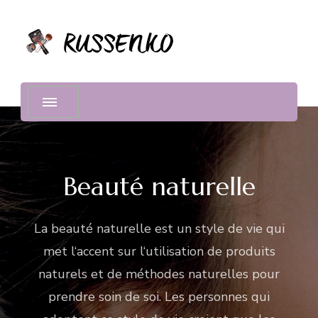
Russenko
Beauté naturelle
La
beaut
é
nature
l
le
est
un
style
de
v
ie
qui
met
l
‘
ac
cent
sur
l
‘
util
isation
de
produ
its
nature
ls
et
de
m
é
th
odes
nature
ll
es
pour
pre
nd
re
so
in
de
so
i
.
Les
person
nes
qui