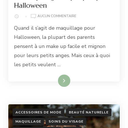
Halloween
3
AUCUN COMMENTAIRE
ÉTAPES
Quand il s’agit de maquillage pour
SIMPLES
POUR
Halloween, la plupart des parents
RÉALISER
pensent à un make up facile et mignon
UN
MAQUILLAGE
pour leurs petits anges. Mais ceux à quoi
DE
les petits veulent …
POUPÉE
POUR
HALLOWEEN
Lire la suite
ACCESSOIRES DE MODE
BEAUTÉ NATURELLE
MAQUILLAGE
SOINS DU VISAGE