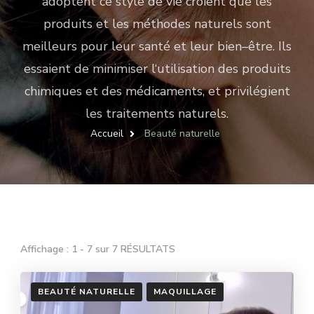
adopt
ent
ce
style
de
v
ie
cro
ient
que
les
produ
its
et
les
m
é
th
odes
nature
ls
s
ont
me
ille
urs
pour
le
ur
s
ant
é
et
le
ur
b
ien
–
ê
tre
.
I
ls
ess
a
ient
de
minim
iser
l
‘
util
isation
des
produ
its
chim
iques
et
des
m
é
d
ic
aments
,
et
priv
il
é
g
ient
les
trait
ements
nature
ls
.
Accueil
Beauté naturelle
Affichage : 1 - 7 sur 7 RÉSULTATS
BEAUTÉ NATURELLE
MAQUILLAGE