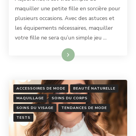
MAQUILLAGE
maquiller une petite fille en sorcière pour
DE
plusieurs occasions. Avec des astuces et
SORCIÈRE
POUR
les équipements nécessaires, maquiller
UNE
votre fille ne sera qu’un simple jeu …
PETITE
FILLE
SIMPLE
Lire la suite
?
ACCESSOIRES DE MODE
BEAUTÉ NATURELLE
MAQUILLAGE
SOINS DU CORPS
SOINS DU VISAGE
TENDANCES DE MODE
TESTS