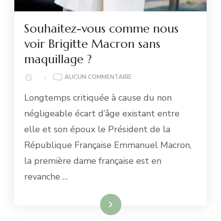
Souhaitez-vous comme nous
voir Brigitte Macron sans
maquillage ?
SOUHAITEZ-
AUCUN COMMENTAIRE
VOUS
Longtemps critiquée à cause du non
COMME
NOUS
négligeable écart d’âge existant entre
VOIR
elle et son époux le Président de la
BRIGITTE
MACRON
République Française Emmanuel Macron,
SANS
la première dame française est en
MAQUILLAGE
?
revanche …
Lire la suite